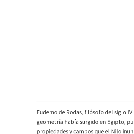
Skip
to
main
content
Eudemo de Rodas, filósofo del siglo IV 
geometría había surgido en Egipto, pue
propiedades y campos que el Nilo inund