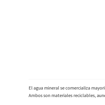
Skip
to
main
content
El agua mineral se comercializa mayori
Ambos son materiales reciclables, aunqu