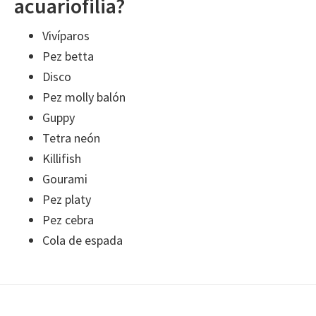
acuariofilia?
Vivíparos
Pez betta
Disco
Pez molly balón
Guppy
Tetra neón
Killifish
Gourami
Pez platy
Pez cebra
Cola de espada